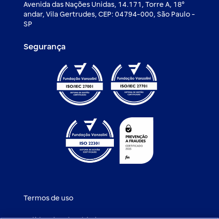
Avenida das Nações Unidas, 14.171, Torre A, 18⁰
corretoras e garantir a adequação das
andar, Vila Gertrudes, CEP: 04794-000, São Paulo -
carteiras de investimento aos seus
SP
mandatos.
* É o conjunto de procedimentos e políticas
Segurança
internas que estabelece uma barreira à
comunicação entre diferentes indivíduos ou
áreas de uma mesma instituição, buscando
assegurar o cumprimento da legislação
vigente sobre segregação da administração
de recursos de terceiros das demais
atividades.
Termos de uso