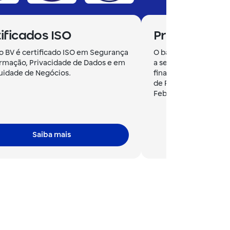
ificados ISO
Prevenção a
o BV é certificado ISO em Segurança
O banco BV reforça 
ormação, Privacidade de Dados e em
a segurança e a inte
uidade de Negócios.
financeiras ao seguir 
de Prevenção a Fraud
Febraban e CNF.
Saiba mais