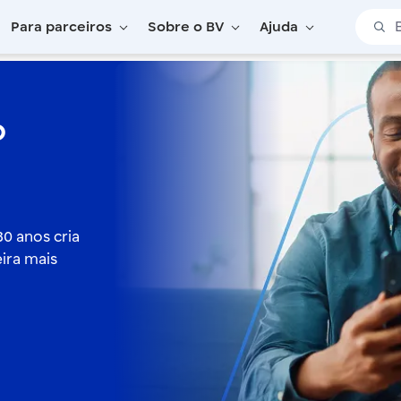
Barra 
Para parceiros
Sobre o BV
Ajuda
o
0 anos cria
ira mais