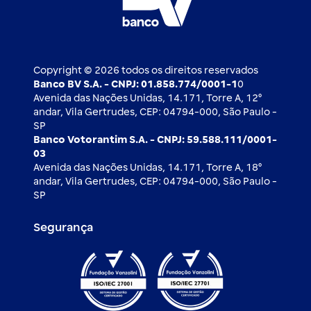
Blog BV Inspira
Ofertas públicas
2ª via de boleto
Notícias Econômicas
Câmbio e Comércio exterior
Ouvidoria
Imprensa
Derivativos
Copyright © 2026 todos os direitos reservados
Banco BV S.A. - CNPJ: 01.858.774/0001-1
0
Avenida das Nações Unidas, 14.171, Torre A, 12⁰
andar, Vila Gertrudes, CEP: 04794-000, São Paulo -
SP
Banco Votorantim S.A. - CNPJ: 59.588.111/0001-
03
Avenida das Nações Unidas, 14.171, Torre A, 18⁰
andar, Vila Gertrudes, CEP: 04794-000, São Paulo -
SP
Segurança