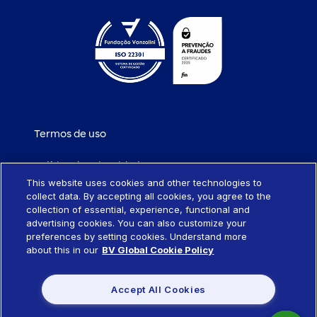
Termos de uso
Política de privacidade
This website uses cookies and other technologies to
collect data. By accepting all cookies, you agree to the
Política de cookies
collection of essential, experience, functional and
advertising cookies. You can also customize your
Portabilidade de empréstimo
preferences by setting cookies. Understand more
about this in our
BV Global Cookie Policy
Sistema SCR
Accept All Cookies
Política de remuneração de produtos