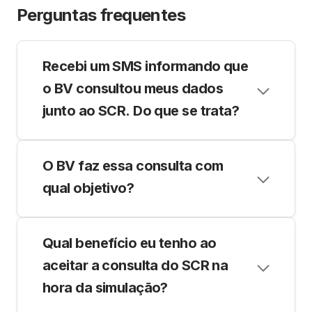
Perguntas frequentes
Recebi um SMS informando que
o BV consultou meus dados
junto ao SCR. Do que se trata?
Este SMS é enviado para te lembrar que
você concordou com a consulta ao SCR
O BV faz essa consulta com
quando requisitou um financiamento junto
qual objetivo?
ao banco BV por meio de um lojista ou
parceiro (por exemplo, uma loja
O objetivo é te conhecer melhor e adequar
revendedora de veículos novos e/ou
as condições da proposta de financiamento
Qual benefício eu tenho ao
usados).
ao seu perfil.
aceitar a consulta do SCR na
hora da simulação?