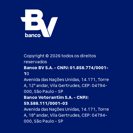
FAQ
Nossos compromissos
BV Luxemburgo
Whatsapp
Esportes
Open finance
Caí em um golpe
Blog BV Inspira
Ofertas públicas
2ª via de boleto
Notícias Econômicas
Câmbio e Comércio exterior
Ouvidoria
Imprensa
Derivativos
Copyright © 2026 todos os direitos
reservados
Banco BV S.A. - CNPJ: 01.858.774/0001-
1
0
Avenida das Nações Unidas, 14.171, Torre
A, 12⁰ andar, Vila Gertrudes, CEP: 04794-
000, São Paulo - SP
Banco Votorantim S.A. - CNPJ:
59.588.111/0001-03
Avenida das Nações Unidas, 14.171, Torre
A, 18⁰ andar, Vila Gertrudes, CEP: 04794-
000, São Paulo - SP