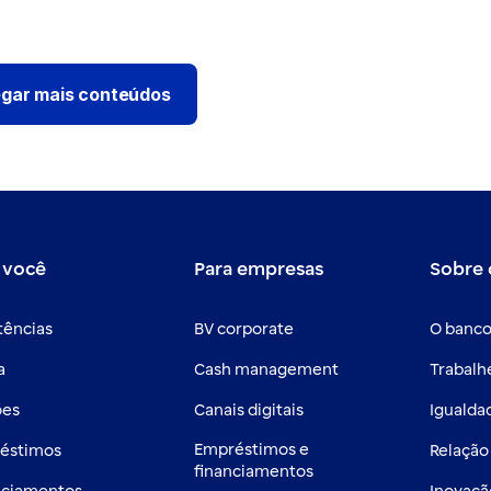
gar mais conteúdos
 você
Para empresas
Sobre 
tências
BV corporate
O banco
a
Cash management
Trabalh
ões
Canais digitais
Igualdad
Empréstimos e
éstimos
Relação
financiamentos