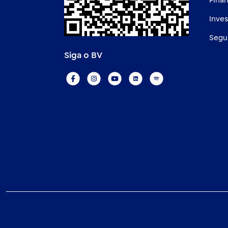
Fina
Inve
Segu
Siga o BV