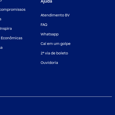
o
Ajuda
 compromissos
Atendimento BV
s
FAQ
Inspira
Whatsapp
s Econômicas
Caí em um golpe
sa
2ª via de boleto
Ouvidoria