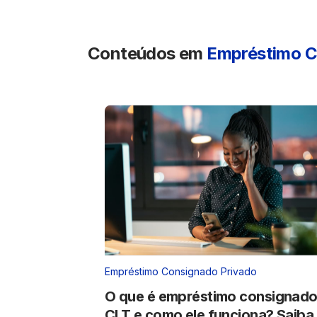
Conteúdos em
Empréstimo C
Empréstimo Consignado Privado
​O que é empréstimo consignad
CLT e como ele funciona? Saiba