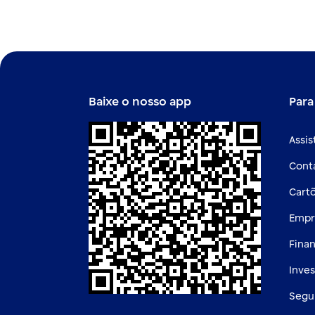
Baixe o nosso app
Para
Assis
Cont
Cart
Empr
Fina
Inve
Segu