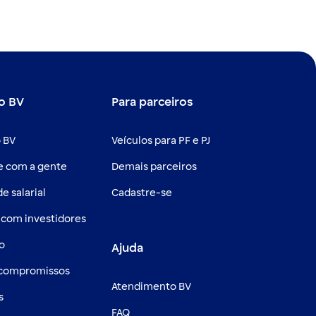
o BV
Para parceiros
 BV
Veículos para PF e PJ
e com a gente
Demais parceiros
e salarial
Cadastre-se
 com investidores
o
Ajuda
 compromissos
Atendimento BV
s
FAQ