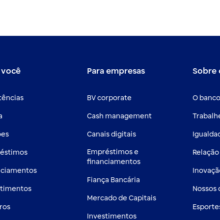
 você
Para empresas
Sobre 
tências
BV corporate
O banco
a
Cash management
Trabalh
ões
Canais digitais
Igualdad
Empréstimos e
éstimos
Relação
financiamentos
nciamentos
Inovaçã
Fiança Bancária
stimentos
Nossos
Mercado de Capitais
ros
Esporte
Investimentos