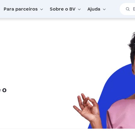
Barra 
Para parceiros
Sobre o BV
Ajuda
do Privado
 o