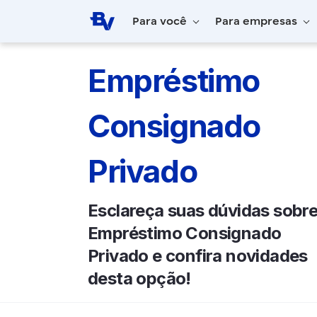
Pular para o Conteúdo principal
Para você
Para empresas
Home
BV Inspira
Empréstimo Consigna
Empréstimo
Consignado
Privado
Esclareça suas dúvidas sobre
Empréstimo Consignado
Privado e confira novidades
desta opção!