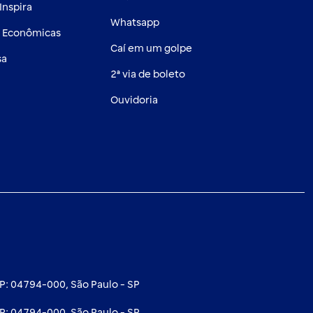
Inspira
Whatsapp
s Econômicas
Caí em um golpe
sa
2ª via de boleto
Ouvidoria
EP: 04794-000, São Paulo - SP
EP: 04794-000, São Paulo - SP