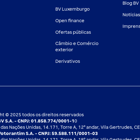
Blog BV 
BV Luxemburgo
Notícia
Open finance
Impren
Ofertas públicas
Câmbio e Comércio
exterior
Derivativos
ht © 2025 todos os direitos reservados
V S.A. - CNPJ: 01.858.774/0001-1
0
das Nações Unidas, 14.171, Torre A, 12⁰ andar, Vila Gertrudes, C
otorantim S.A. - CNPJ: 59.588.111/0001-03
das Nações Unidas, 14.171, Torre A, 18⁰ andar, Vila Gertrudes, C