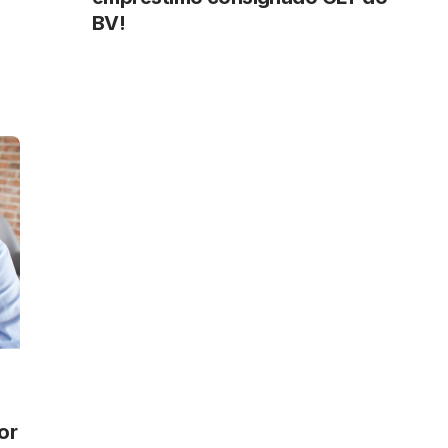
BV!
or