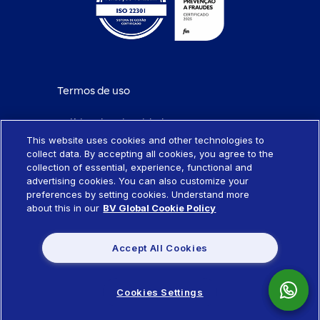
Termos de uso
Política de privacidade
This website uses cookies and other technologies to
collect data. By accepting all cookies, you agree to the
Política de cookies
collection of essential, experience, functional and
advertising cookies. You can also customize your
Portabilidade de empréstimo
preferences by setting cookies. Understand more
about this in our
BV Global Cookie Policy
Sistema SCR
Accept All Cookies
Política de remuneração de produtos
Cookies Settings