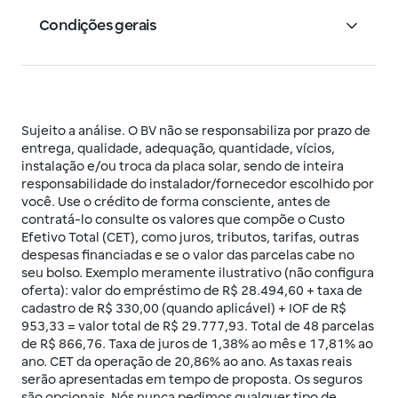
Nos modelos off-grid e h
í
brido, voc
ê
precisa
Condições gerais
adquirir a
bateria solar.
O Financiamento Solar BV pode ser
contratado por qualquer pessoa maior de
18 anos, que tenha crédito aprovado e
Sujeito a análise. O BV não se responsabiliza por prazo de
queira financiar painéis solares para seu
entrega, qualidade, adequação, quantidade, vícios,
imóvel.
instalação e/ou troca da placa solar, sendo de inteira
responsabilidade do instalador/fornecedor escolhido por
você. Use o crédito de forma consciente, antes de
Pessoa Física
contratá-lo consulte os valores que compõe o Custo
Efetivo Total (CET), como juros, tributos, tarifas, outras
Valor mínimo do financiamento
despesas financiadas e se o valor das parcelas cabe no
seu bolso. Exemplo meramente ilustrativo (não configura
De R$ 5 mil a R$ 500 mil
oferta): valor do empréstimo de R$ 28.494,60 + taxa de
cadastro de R$ 330,00 (quando aplicável) + IOF de R$
Prazo de pagamento
953,33 = valor total de R$ 29.777,93. Total de 48 parcelas
12 a 96 meses
de R$ 866,76. Taxa de juros de 1,38% ao mês e 17,81% ao
ano. CET da operação de 20,86% ao ano. As taxas reais
Renda necessária
serão apresentadas em tempo de proposta. Os seguros
são opcionais. Nós nunca pedimos qualquer tipo de