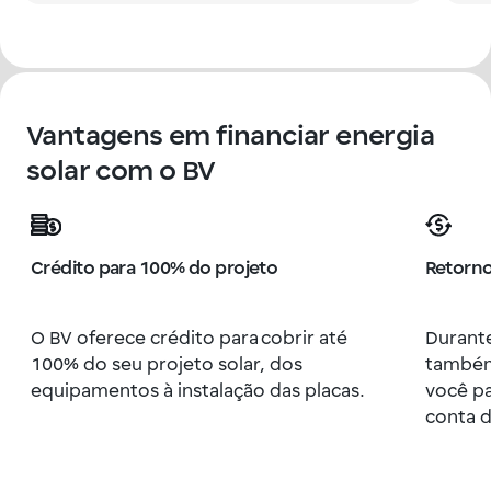
Vantagens em financiar energia
solar com o BV
Crédito para 100% do projeto
Retorno
O BV oferece crédito para cobrir até
Durante
100% do seu projeto solar, dos
também 
equipamentos à instalação das placas.
você pa
conta d