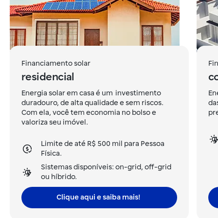
Financiamento solar
Fi
residencial
c
Energia solar em casa é um investimento
En
duradouro, de alta qualidade e sem riscos.
da
Com ela, você tem economia no bolso e
pre
valoriza seu imóvel.
Limite de até R$ 500 mil para Pessoa
Física.
Sistemas disponíveis: on-grid, off-grid
ou híbrido.
Clique aqui e saiba mais!