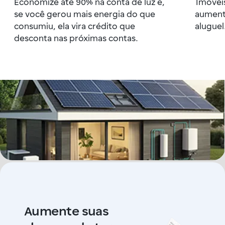
Economize até 90% na conta de luz e,
Imóveis
se você gerou mais energia do que
aument
consumiu, ela vira crédito que
aluguel
desconta nas próximas contas.
Aumente suas