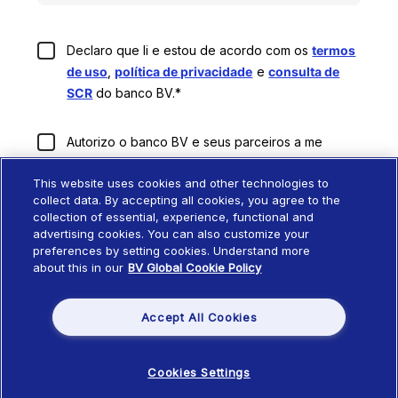
Declaro que li e estou de acordo com os
termos
de uso
,
política de privacidade
e
consulta de
SCR
do banco BV.*
Autorizo o banco BV e seus parceiros a me
contatar por telefone, e-mail, WhatsApp ou
This website uses cookies and other technologies to
qualquer meio de comunicação.*
collect data. By accepting all cookies, you agree to the
collection of essential, experience, functional and
*Campo obrigatório
advertising cookies. You can also customize your
preferences by setting cookies. Understand more
about this in our
BV Global Cookie Policy
Iniciar Simulação
Accept All Cookies
Voltar
Cookies Settings