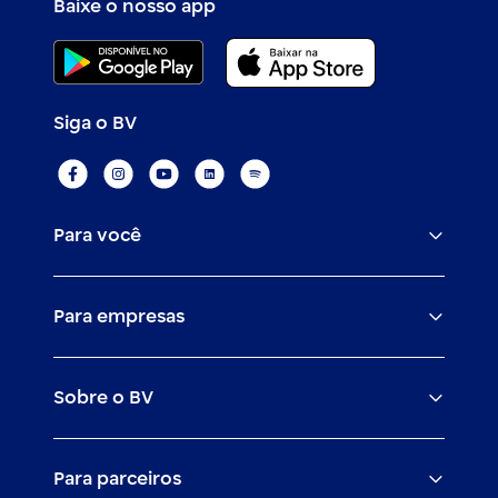
Baixe o nosso app
Siga o BV
Para você
Assistências
Para empresas
Conta
BV corporate
Cartões
Sobre o BV
Cash management
Empréstimos
O banco BV
Canais digitais
Financiamentos
Para parceiros
Trabalhe com a gente
Empréstimos e financiamentos
Investimentos