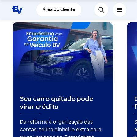
Pular para o Conteúdo principal
Área do cliente
Seu carro quitado pode
virar crédito
Da reforma à organização das
S
contas: tenha dinheiro extra para
a