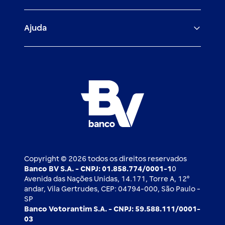
Veículos para PF e PJ
Igualdade salarial
Fiança Bancária
Seguros
Ajuda
Demais parceiros
Relação com investidores
Mercado de Capitais
Atendimento BV
Cadastre-se
Inovação
Investimentos
FAQ
Nossos compromissos
BV Luxemburgo
Whatsapp
Esportes
Open finance
Caí em um golpe
Blog BV Inspira
Ofertas públicas
2ª via de boleto
Notícias Econômicas
Câmbio e Comércio exterior
Ouvidoria
Imprensa
Derivativos
Copyright © 2026 todos os direitos reservados
Banco BV S.A. - CNPJ: 01.858.774/0001-1
0
Avenida das Nações Unidas, 14.171, Torre A, 12⁰
andar, Vila Gertrudes, CEP: 04794-000, São Paulo -
SP
Banco Votorantim S.A. - CNPJ: 59.588.111/0001-
03