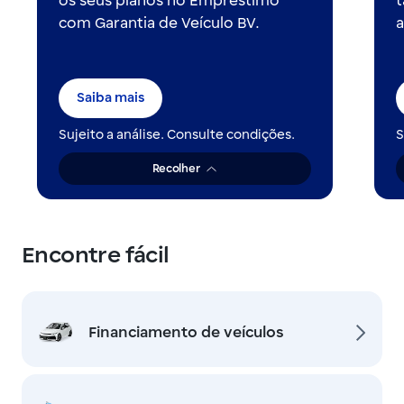
os seus planos no Empréstimo
t
com Garantia de Veículo BV.
a
Saiba mais
Sujeito a análise. Consulte condições.
S
Recolher
Encontre fácil
Financiamento de veículos