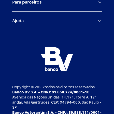
Para parceiros
Trabalhe com a gente
Empréstimos e financiamentos
Investimentos
Veículos para PF e PJ
Igualdade salarial
Fiança Bancária
Seguros
Ajuda
Demais parceiros
Relação com investidores
Mercado de Capitais
Atendimento BV
Cadastre-se
Inovação
Investimentos
FAQ
Nossos compromissos
BV Luxemburgo
Whatsapp
Esportes
Open finance
Caí em um golpe
Blog BV Inspira
Ofertas públicas
2ª via de boleto
Notícias Econômicas
Câmbio e Comércio exterior
Ouvidoria
Imprensa
Derivativos
Copyright © 2026 todos os direitos reservados
Banco BV S.A. - CNPJ: 01.858.774/0001-1
0
Avenida das Nações Unidas, 14.171, Torre A, 12⁰
andar, Vila Gertrudes, CEP: 04794-000, São Paulo -
SP
Banco Votorantim S.A. - CNPJ: 59.588.111/0001-