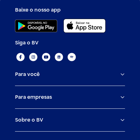
Baixe o nosso app
Siga o BV
Para você
Assistências
Para empresas
Conta
BV corporate
Cartões
Sobre o BV
Cash management
Empréstimos
O banco BV
Canais digitais
Financiamentos