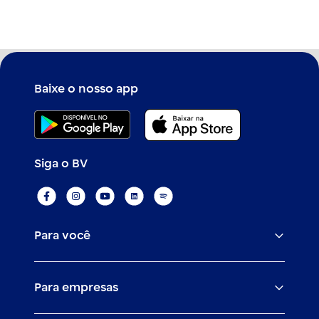
Conhecer outros cartões
é essencial para tomar decisões financeiras
mais acertadas.
Consultar histórico de cotação
Baixe o nosso app
Siga o BV
Para você
Assistências
Para empresas
Conta