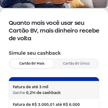
Quanto mais você usar seu
Cartão BV, mais dinheiro recebe
de volta
Simule seu cashback
Cartão BV Mais
Cartão BV Único
Fatura de até 3 mil
Fatura de até 3 mil
Ganhe
Ganhe
0,2% de cashback
0,3% de cashback
Fatura de R$ 3.000,01 até R$ 6.000
Fatura de R$ 3.000,01 até R$ 6.000