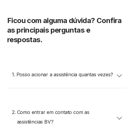
Ficou com alguma dúvida? Confira
as principais perguntas e
respostas.
1.
Posso acionar a assistência quantas vezes?
Assistência Veicular BV:
O contratante pode
acionar a Assistência Veicular BV 2 vezes num
período de 12 meses.
2.
Como entrar em contato com as
Consulte aqui o regulamento da Assistência
assistências BV?
Veicular BV.