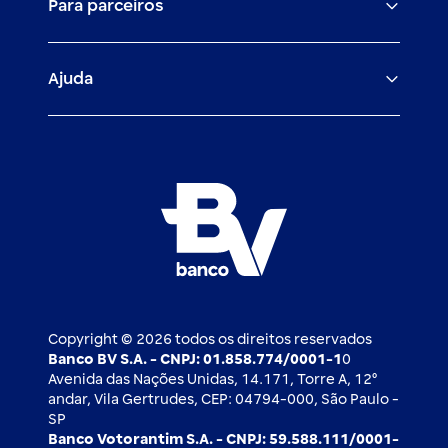
Para parceiros
Trabalhe com a gente
Empréstimos e financiamentos
Investimentos
Veículos para PF e PJ
Igualdade salarial
Fiança Bancária
Seguros
Ajuda
Demais parceiros
Relação com investidores
Mercado de Capitais
Atendimento BV
Cadastre-se
Inovação
Investimentos
FAQ
Nossos compromissos
BV Luxemburgo
Whatsapp
Esportes
Open finance
Caí em um golpe
Blog BV Inspira
Ofertas públicas
2ª via de boleto
Notícias Econômicas
Câmbio e Comércio exterior
Ouvidoria
Imprensa
Derivativos
Copyright © 2026 todos os direitos reservados
Banco BV S.A. - CNPJ: 01.858.774/0001-1
0
Avenida das Nações Unidas, 14.171, Torre A, 12⁰
andar, Vila Gertrudes, CEP: 04794-000, São Paulo -
SP
Banco Votorantim S.A. - CNPJ: 59.588.111/0001-