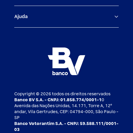
Veículos para PF e PJ
Igualdade salarial
Fiança Bancária
Seguros
Ajuda
Demais parceiros
Relação com investidores
Mercado de Capitais
Atendimento BV
Cadastre-se
Inovação
Investimentos
FAQ
Nossos compromissos
BV Luxemburgo
Whatsapp
Esportes
Open finance
Caí em um golpe
Blog BV Inspira
Ofertas públicas
2ª via de boleto
Notícias Econômicas
Câmbio e Comércio exterior
Ouvidoria
Imprensa
Derivativos
Copyright © 2026 todos os direitos reservados
Banco BV S.A. - CNPJ: 01.858.774/0001-1
0
Avenida das Nações Unidas, 14.171, Torre A, 12⁰
andar, Vila Gertrudes, CEP: 04794-000, São Paulo -
SP
Banco Votorantim S.A. - CNPJ: 59.588.111/0001-
03