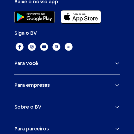
Baixe o nosso app
Siga o BV
Para você
Assistências
Para empresas
Conta
BV corporate
Cartões
Sobre o BV
Cash management
Empréstimos
O banco BV
Canais digitais
Financiamentos
Para parceiros
Trabalhe com a gente
Empréstimos e financiamentos
Investimentos