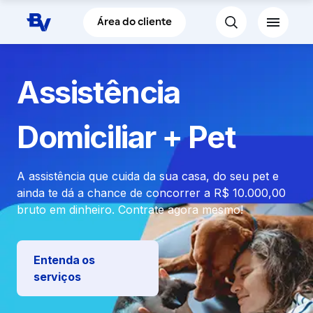
Pular para o Conteúdo principal
Área do cliente
Assistência
Domiciliar + Pet
A assistência que cuida da sua casa, do seu pet e
ainda te dá a chance de concorrer a R$ 10.000,00
bruto em dinheiro. Contrate agora mesmo!
Entenda os
serviços