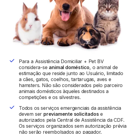
Vacinas em domicílio
Até 03 acionamentos por vigência.
Envio de ração em domicílio
Até 03 acionamentos por vigência.
Leva e traz para consultas, banho e tosa
01 acionamento por vigência.
Para a Assistência Domiciliar + Pet BV
Entenda melhor os serviços e exclusões
considera-se
animal doméstico
, o animal de
estimação que reside junto ao Usuário, limitado
a cães, gatos, coelhos, tartarugas, aves e
hamsters. Não são considerados pelo parceiro
animais domésticos àqueles destinados a
competições e os silvestres.
Todos os serviços emergenciais da assistência
devem ser
previamente solicitados
e
autorizados pela Central de Assistência da CDF.
Os serviços organizados sem autorização prévia
não serão reembolsados ao pagador.