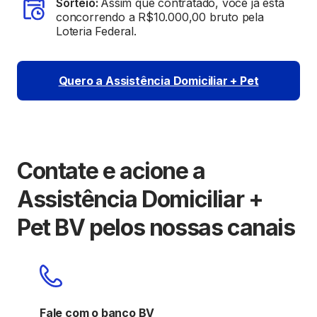
Sorteio:
Assim que contratado, você já está
concorrendo a R$10.000,00 bruto pela
Loteria Federal.
Quero a Assistência Domiciliar + Pet
Contate e acione a
Assistência Domiciliar +
Pet BV pelos nossas canais
Contat
Fale com o banco BV