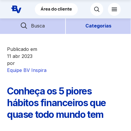
Pular para o Conteúdo principal
Área do cliente
Barra de busca
Descubra mais conteúdos
Busca
Categorias
Empréstimos
Publicado em
11 abr 2023
por
Financiamentos
Equipe BV Inspira
Empresas
Conheça os 5 piores
Futuro
hábitos financeiros que
quase todo mundo tem
Parceiros BV