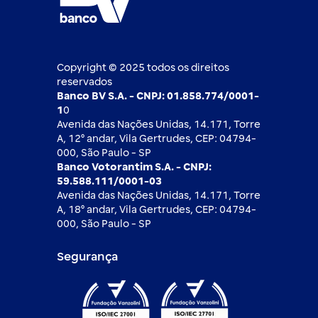
2ª via de boleto
Notícias Econômicas
Câmbio e Comércio exterior
Ouvidoria
Imprensa
Derivativos
Copyright © 2025 todos os direitos
reservados
Banco BV S.A. - CNPJ: 01.858.774/0001-
1
0
Avenida das Nações Unidas, 14.171, Torre
A, 12⁰ andar, Vila Gertrudes, CEP: 04794-
000, São Paulo - SP
Banco Votorantim S.A. - CNPJ:
59.588.111/0001-03
Avenida das Nações Unidas, 14.171, Torre
A, 18⁰ andar, Vila Gertrudes, CEP: 04794-
000, São Paulo - SP
Segurança