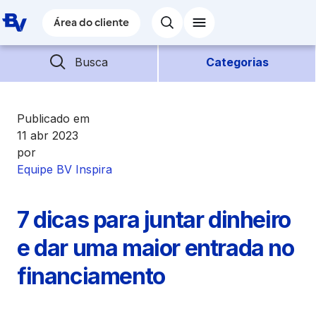
Pular para o Conteúdo principal
Área do cliente
Área do cliente
Barra de busca
Descubra mais conteúdos
Busca
Categorias
Empréstimos
Publicado em
11 abr 2023
por
Financiamentos
Equipe BV Inspira
Empresas
7 dicas para juntar dinheiro
Futuro
e dar uma maior entrada no
financiamento
Parceiros BV