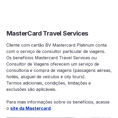
MasterCard Travel Services
Ma
Cliente com cartão BV Mastercard Platinum conta
Ass
com o serviço de consultor particular de viagens.
Ca
Os benefícios Mastercard Travel Services ou
de
Consultor de Viagens oferecem um serviço de
Co
consultoria e compra de viagens (passagens aéreas,
mé
hotéis, aluguel de veículos e city tours).
via
Termos adicionais, condições, limitações e
cob
exclusões são aplicáveis.
par
Para mais informações sobre os benefícios, acesse
o
site da Mastercard
.