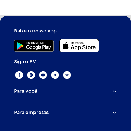
Baixe o nosso app
Siga o BV
Para você
Assistências
Para empresas
Conta
BV corporate
Cartões