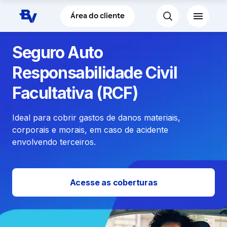
Pular para o Conteúdo principal
Área do cliente
Seguro Auto
Responsabilidade Civil
Facultativa (RCF)
Ideal para cobrir gastos de danos materiais,
corporais e morais, em caso de acidente
envolvendo terceiros.
Acesse as coberturas