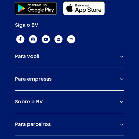
Siga o BV
Para você
Assistências
Para empresas
Conta
BV corporate
Cartões
Sobre o BV
Cash management
Empréstimos
O banco BV
Canais digitais
Financiamentos
Para parceiros
Trabalhe com a gente
Empréstimos e financiamentos
Investimentos
Veículos para PF e PJ