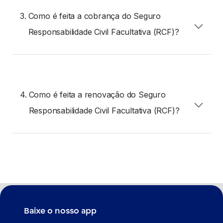
3.
Como é feita a cobrança do Seguro
O Segurado ou seu representante legal deverá
apresentar à seguradora os documentos
Responsabilidade Civil Facultativa (RCF)?
necessários.
A cobrança do Seguro Responsabilidade Civil
Se necessário, acione as assistências oferecidas.
Facultativa (RCF) é feita juntamente com as
parcelas mensais do financiamento ou
empréstimo com garantia de veículo.
4.
Como é feita a renovação do Seguro
Responsabilidade Civil Facultativa (RCF)?
Você pode entrar em contato com nossos
especialistas através dos
canais de atendimento
BV
e simular o seu seguro.
Baixe o nosso app