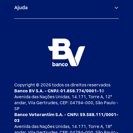
Igualdade salarial
Fiança Bancária
Seguros
Ajuda
Demais parceiros
Relação com investidores
Mercado de Capitais
Atendimento BV
Cadastre-se
Inovação
Investimentos
FAQ
Nossos compromissos
BV Luxemburgo
Whatsapp
Esportes
Open finance
Caí em um golpe
Blog BV Inspira
Ofertas públicas
2ª via de boleto
Notícias Econômicas
Câmbio e Comércio exterior
Ouvidoria
Imprensa
Derivativos
Copyright © 2026 todos os direitos reservados
Banco BV S.A. - CNPJ: 01.858.774/0001-1
0
Avenida das Nações Unidas, 14.171, Torre A, 12⁰
andar, Vila Gertrudes, CEP: 04794-000, São Paulo -
SP
Banco Votorantim S.A. - CNPJ: 59.588.111/0001-
03
Avenida das Nações Unidas, 14.171, Torre A, 18⁰
andar, Vila Gertrudes, CEP: 04794-000, São Paulo -