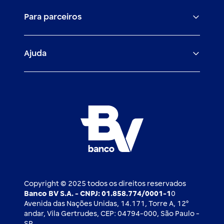
O banco BV
Canais digitais
Financiamentos
Para parceiros
Trabalhe com a gente
Empréstimos e financiamentos
Investimentos
Veículos para PF e PJ
Igualdade salarial
Fiança Bancária
Seguros
Ajuda
Demais parceiros
Relação com investidores
Mercado de Capitais
Atendimento BV
Cadastre-se
Inovação
Investimentos
FAQ
Nossos compromissos
BV Luxemburgo
Whatsapp
Esportes
Open finance
Caí em um golpe
Blog BV Inspira
Ofertas públicas
2ª via de boleto
Notícias Econômicas
Câmbio e Comércio exterior
Ouvidoria
Imprensa
Derivativos
Copyright © 2025 todos os direitos reservados
Banco BV S.A. - CNPJ: 01.858.774/0001-1
0
Avenida das Nações Unidas, 14.171, Torre A, 12⁰
andar, Vila Gertrudes, CEP: 04794-000, São Paulo -
SP