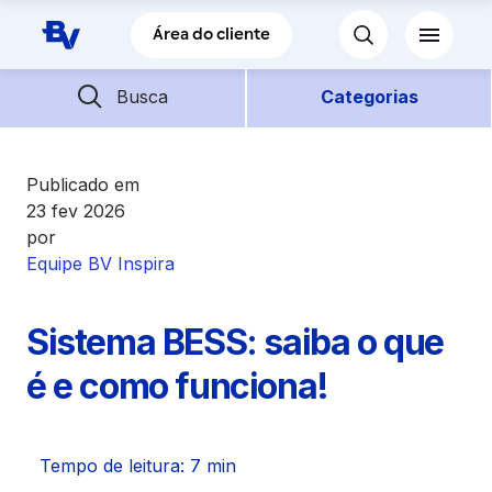
Pular para o Conteúdo principal
Área do cliente
Barra de busca
Descubra mais conteúdos
Busca
Categorias
Empréstimos
Publicado em
23 fev 2026
por
Financiamentos
Equipe BV Inspira
Empresas
Sistema BESS: saiba o que
Futuro
é e como funciona!
Parceiros BV
Tempo de leitura: 7 min