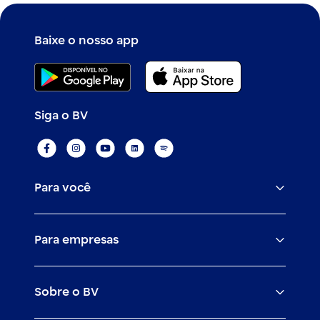
Baixe o nosso app
Siga o BV
Para você
Assistências
Para empresas
Conta
BV corporate
Cartões
Sobre o BV
Cash management
Empréstimos