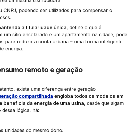
rea da mesma distribuidora.
u CNPJ, podendo ser utilizados para compensar o
eses.
antendo a titularidade única
, define o que é
m um sítio ensolarado e um apartamento na cidade, pode
itos para reduzir a conta urbana – uma forma inteligente
e energia.
consumo remoto e geração
etanto, existe uma diferença entre geração
geração compartilhada
engloba todos os modelos em
 beneficia da energia de uma usina
, desde que sigam
 dessa lógica, há:
ras unidades do mesmo dono;