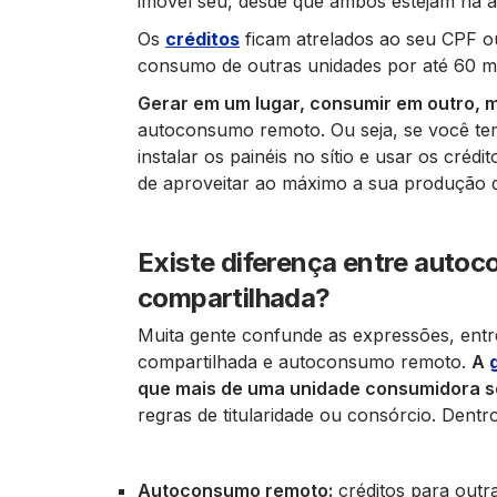
imóvel seu, desde que ambos estejam na á
Os
créditos
ficam atrelados ao seu CPF o
consumo de outras unidades por até 60 m
Gerar em um lugar, consumir em outro, m
autoconsumo remoto. Ou seja, se você te
instalar os painéis no sítio e usar os créd
de aproveitar ao máximo a sua produção d
Existe diferença entre auto
compartilhada?
Muita gente confunde as expressões, entr
compartilhada e autoconsumo remoto.
A
que mais de uma unidade consumidora se
regras de titularidade ou consórcio. Dentro
Autoconsumo remoto:
créditos para out