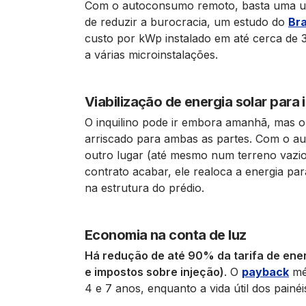
Com o autoconsumo remoto, basta uma us
de reduzir a burocracia, um estudo do
Bra
custo por kWp instalado em até cerca de
a várias microinstalações.
Viabilização de energia solar para
O inquilino pode ir embora amanhã, mas o 
arriscado para ambas as partes. Com o a
outro lugar (até mesmo num terreno vazio)
contrato acabar, ele realoca a energia pa
na estrutura do prédio.
Economia na conta de luz
Há redução de até 90% da tarifa de en
e impostos sobre injeção)
. O
payback
méd
4 e 7 anos, enquanto a vida útil dos painé