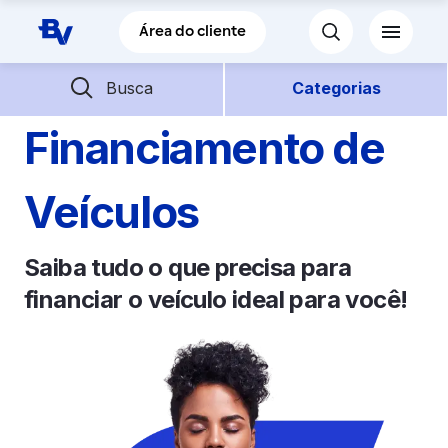
Pular para o Conteúdo principal
Área do cliente
Barra de busca
Descubra mais conteúdos
Busca
Categorias
Financiamento de
Empréstimos
Veículos
Financiamentos
Saiba tudo o que precisa para
Empresas
financiar o veículo ideal para você!
Futuro
Parceiros BV