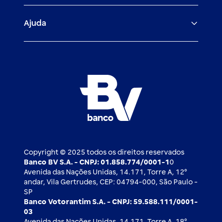
Veículos para PF e PJ
Igualdade salarial
Fiança Bancária
Seguros
Ajuda
Demais parceiros
Relação com investidores
Mercado de Capitais
Atendimento BV
Cadastre-se
Inovação
Investimentos
FAQ
Nossos compromissos
BV Luxemburgo
Whatsapp
Esportes
Open finance
Caí em um golpe
Blog BV Inspira
Ofertas públicas
2ª via de boleto
Notícias Econômicas
Câmbio e Comércio exterior
Ouvidoria
Imprensa
Derivativos
Copyright © 2025 todos os direitos reservados
Banco BV S.A. - CNPJ: 01.858.774/0001-1
0
Avenida das Nações Unidas, 14.171, Torre A, 12⁰
andar, Vila Gertrudes, CEP: 04794-000, São Paulo -
SP
Banco Votorantim S.A. - CNPJ: 59.588.111/0001-
03
Avenida das Nações Unidas, 14.171, Torre A, 18⁰