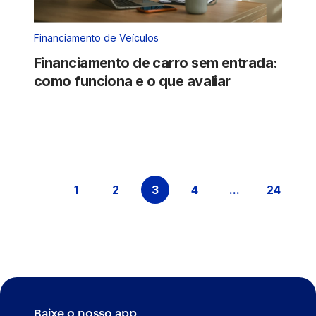
Financiamento de Veículos
Financiamento de carro sem entrada:
como funciona e o que avaliar
1
2
3
4
...
24
Página
Página
Página
Página
Páginas inter
Página
Baixe o nosso app