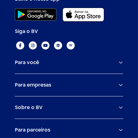
Siga o BV
Para você
Assistências
Para empresas
Conta
BV corporate
Cartões
Sobre o BV
Cash management
Empréstimos
O banco BV
Canais digitais
Financiamentos
Para parceiros
Trabalhe com a gente
Empréstimos e financiamentos
Investimentos