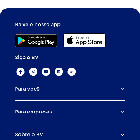
Baixe o nosso app
Siga o BV
Para você
Assistências
Para empresas
Conta
BV corporate
Cartões
Sobre o BV
Cash management
Empréstimos