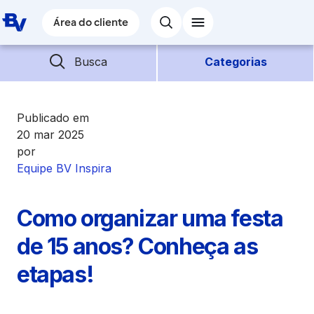
Pular para o Conteúdo principal
Área do cliente
Área do cliente
Barra de busca
Descubra mais conteúdos
Busca
Categorias
Empréstimos
Publicado em
20 mar 2025
por
Financiamentos
Equipe BV Inspira
Empresas
Como organizar uma festa
Futuro
de 15 anos? Conheça as
etapas!
Parceiros BV