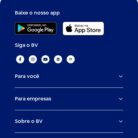
Baixe o nosso app
Siga o BV
Para você
Assistências
Para empresas
Conta
BV corporate
Cartões
Sobre o BV
Cash management
Empréstimos
O banco BV
Canais digitais
Financiamentos