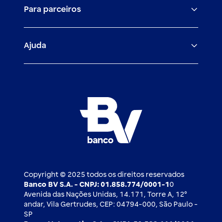
Para parceiros
Trabalhe com a gente
Empréstimos e financiamentos
Investimentos
Veículos para PF e PJ
Igualdade salarial
Fiança Bancária
Seguros
Ajuda
Demais parceiros
Relação com investidores
Mercado de Capitais
Atendimento BV
Cadastre-se
Inovação
Investimentos
FAQ
Nossos compromissos
BV Luxemburgo
Whatsapp
Esportes
Open finance
Caí em um golpe
Blog BV Inspira
Ofertas públicas
2ª via de boleto
Notícias Econômicas
Câmbio e Comércio exterior
Ouvidoria
Imprensa
Derivativos
Copyright © 2025 todos os direitos reservados
Banco BV S.A. - CNPJ: 01.858.774/0001-1
0
Avenida das Nações Unidas, 14.171, Torre A, 12⁰
andar, Vila Gertrudes, CEP: 04794-000, São Paulo -
SP