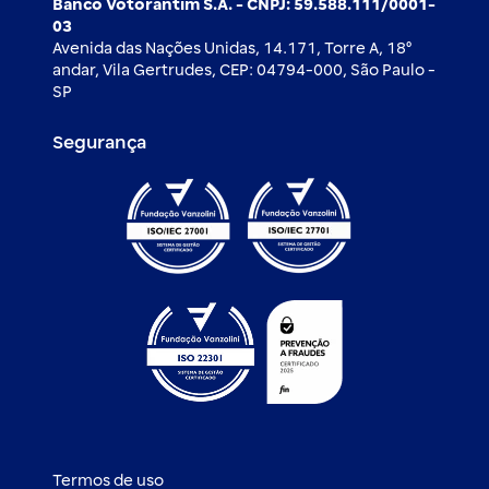
Banco Votorantim S.A. - CNPJ: 59.588.111/0001-
03
Avenida das Nações Unidas, 14.171, Torre A, 18⁰
andar, Vila Gertrudes, CEP: 04794-000, São Paulo -
SP
Segurança
Termos de uso