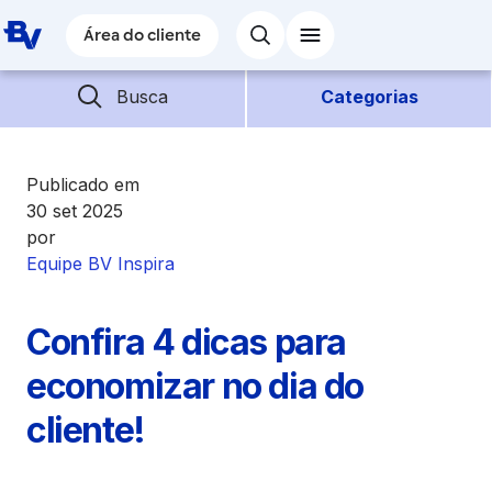
Pular para o Conteúdo principal
Área do cliente
Área do cliente
Barra de busca
Descubra mais conteúdos
Busca
Categorias
Empréstimos
Publicado em
30 set 2025
por
Financiamentos
Equipe BV Inspira
Empresas
Confira 4 dicas para
Futuro
economizar no dia do
cliente!
Parceiros BV