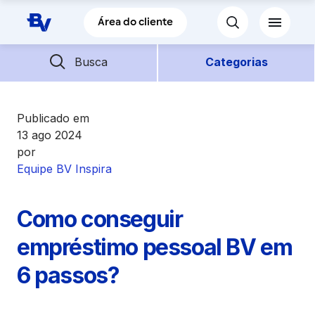
Pular para o Conteúdo principal
Área do cliente
Barra de busca
Descubra mais conteúdos
Busca
Categorias
Empréstimos
Publicado em
13 ago 2024
por
Financiamentos
Equipe BV Inspira
Empresas
Como conseguir
Futuro
empréstimo pessoal BV em
6 passos?
Parceiros BV