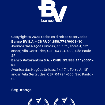
Whatsapp
Esportes
Open finance
Caí em um golpe
Blog BV Inspira
Ofertas públicas
2ª via de boleto
Notícias Econômicas
Câmbio e Comércio exterior
Ouvidoria
Imprensa
Derivativos
Copyright © 2025 todos os direitos reservados
Banco BV S.A. - CNPJ: 01.858.774/0001-1
0
Avenida das Nações Unidas, 14.171, Torre A, 12⁰
andar, Vila Gertrudes, CEP: 04794-000, São Paulo -
SP
Banco Votorantim S.A. - CNPJ: 59.588.111/0001-
03
Avenida das Nações Unidas, 14.171, Torre A, 18⁰
andar, Vila Gertrudes, CEP: 04794-000, São Paulo -
SP
Segurança