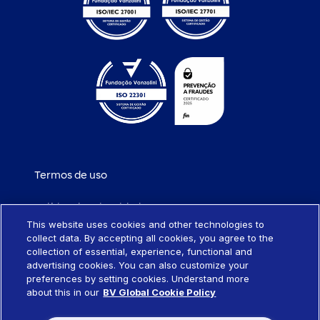
Termos de uso
Política de privacidade
This website uses cookies and other technologies to
collect data. By accepting all cookies, you agree to the
Política de cookies
collection of essential, experience, functional and
advertising cookies. You can also customize your
Portabilidade de empréstimo
preferences by setting cookies. Understand more
about this in our
BV Global Cookie Policy
Sistema SCR