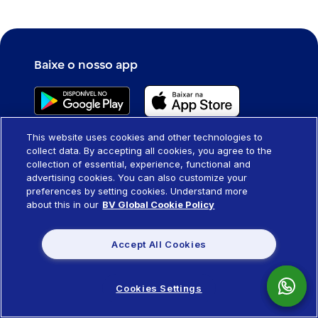
Baixe o nosso app
This website uses cookies and other technologies to
Siga o BV
collect data. By accepting all cookies, you agree to the
collection of essential, experience, functional and
advertising cookies. You can also customize your
preferences by setting cookies. Understand more
about this in our
BV Global Cookie Policy
Para você
Accept All Cookies
Assistências
Para empresas
Conta
Cookies Settings
BV corporate
Cartões
Sobre o BV