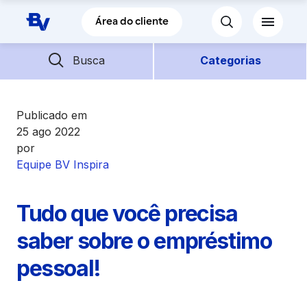
Pular para o Conteúdo principal
Área do cliente
Barra de busca
Descubra mais conteúdos
Busca
Categorias
Empréstimos
Publicado em
25 ago 2022
por
Financiamentos
Equipe BV Inspira
Empresas
Tudo que você precisa
Futuro
saber sobre o empréstimo
pessoal!
Parceiros BV