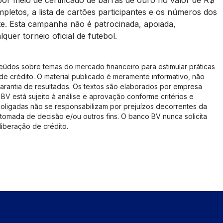
or meio de certificado de barras de ouro no valor de R$
letos, a lista de cartões participantes e os
números dos
ite. Esta campanha não é
patrocinada, apoiada,
quer torneio oficial
de futebol.
eúdos sobre temas do mercado financeiro para estimular práticas
de crédito. O material publicado é meramente informativo, não
arantia de resultados. Os textos são elaborados por empresa
BV está sujeito à análise e aprovação conforme critérios e
coligadas não se responsabilizam por prejuízos decorrentes da
tomada de decisão e/ou outros fins. O banco BV nunca solicita
iberação de crédito.