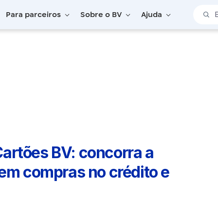
Barra 
Para parceiros
Sobre o BV
Ajuda
rtões BV: concorra a vouchers e R$ 100 mil em compras no crédito
artões BV: concorra a
 em compras no crédito e