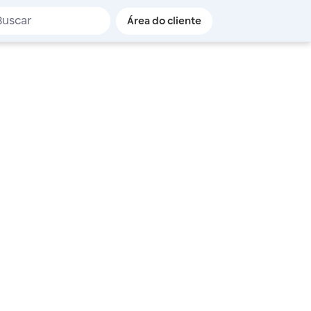
de busca
Área do cliente
 e débito!