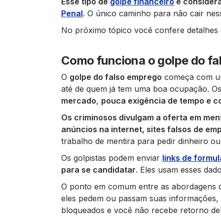
Esse tipo de
golpe financeiro
é considera
Penal
. O único caminho para não cair nes
No próximo tópico você confere detalhes 
Como funciona o golpe do f
O
golpe do falso emprego
começa com uma
até de quem já tem uma boa ocupação. Os
mercado
,
pouca exigência de tempo e 
Os criminosos divulgam a oferta em m
anúncios na internet, sites falsos de em
trabalho de mentira para pedir dinheiro o
Os golpistas podem enviar
links de formul
para se candidatar
. Eles usam esses dad
O ponto em comum entre as abordagens do
eles pedem ou passam suas informações,
bloqueados e você não recebe retorno del