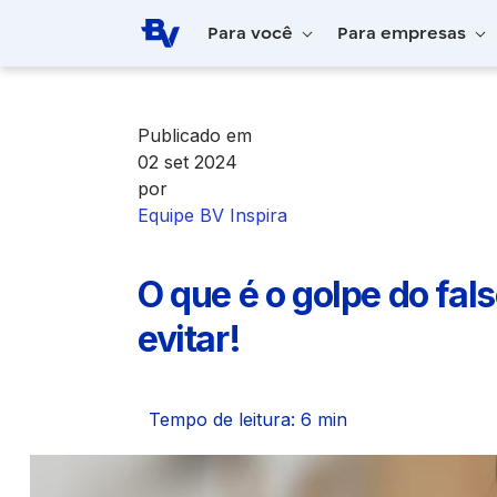
Pular para o Conteúdo principal
Para você
Para empresas
Home
BV Inspira
O que é o golpe do f
Publicado em
02 set 2024
por
Equipe BV Inspira
O que é o golpe do fa
evitar!
Tempo de leitura: 6 min