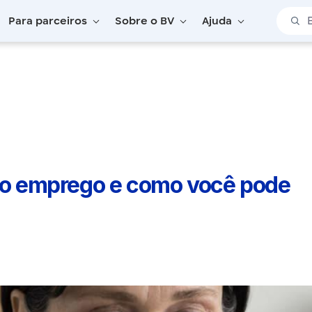
Barra 
Para parceiros
Sobre o BV
Ajuda
also emprego e como você pode evitar!
lso emprego e como você pode