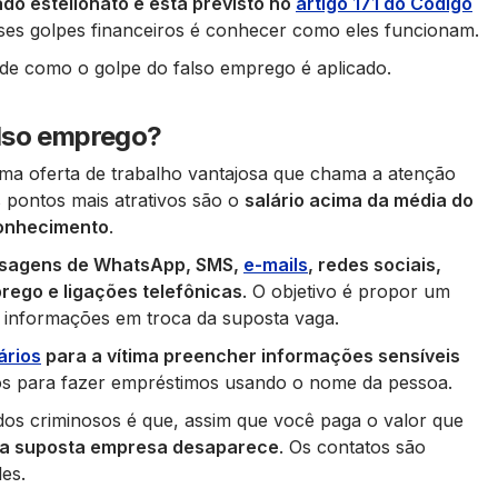
do estelionato e está previsto no
artigo 171 do Código
ses golpes financeiros é conhecer como eles funcionam.
de como o golpe do falso emprego é aplicado.
also emprego?
 oferta de trabalho vantajosa que chama a atenção
 pontos mais atrativos são o
salário acima da média do
conhecimento
.
ensagens de WhatsApp, SMS,
e-mails
, redes sociais,
prego e ligações telefônicas
. O objetivo é propor um
u informações em troca da suposta vaga.
ários
para a vítima preencher informações sensíveis
os para fazer empréstimos usando o nome da pessoa.
s criminosos é que, assim que você paga o valor que
a suposta empresa desaparece
. Os contatos são
es.