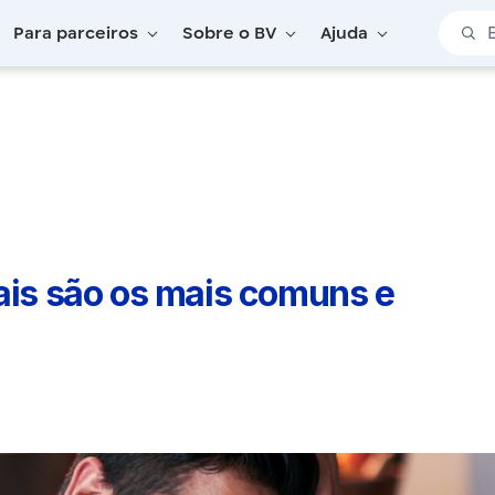
Barra 
Para parceiros
Sobre o BV
Ajuda
uais são os mais comuns e como se prevenir?
uais são os mais comuns e