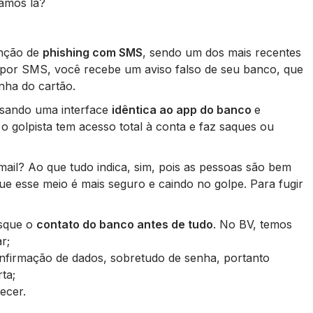
Vamos lá?
unção de
phishing com SMS
, sendo um dos mais recentes
, por SMS, você recebe um aviso falso de seu banco, que
nha do cartão.
usando uma interface
idêntica ao app do banco
e
o golpista tem acesso total à conta e faz saques ou
-mail? Ao que tudo indica, sim, pois as pessoas são bem
 esse meio é mais seguro e caindo no golpe. Para fugir
usque o
contato do banco antes de tudo
. No BV, temos
r;
nfirmação de dados, sobretudo de senha, portanto
ta;
ecer.