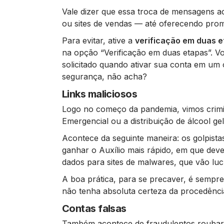
Vale dizer que essa troca de mensagens ac
ou sites de vendas — até oferecendo pro
Para evitar, ative a
verificação em duas 
na opção “Verificação em duas etapas”. Vo
solicitado quando ativar sua conta em um o
segurança, não acha?
Links maliciosos
Logo no começo da pandemia, vimos crimin
Emergencial ou a distribuição de álcool ge
Acontece da seguinte maneira: os golpista
ganhar o Auxílio mais rápido, em que de
dados para sites de malwares, que vão l
A boa prática, para se precaver, é sempre
não tenha absoluta certeza da procedênci
Contas falsas
Também acontece de fraudulentos roubar