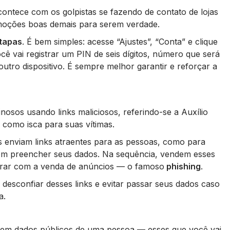
ontece com os golpistas se fazendo de contato de lojas
moções boas demais para serem verdade.
etapas
. É bem simples: acesse “Ajustes”, “Conta” e clique
cê vai registrar um PIN de seis dígitos, número que será
utro dispositivo. É sempre melhor garantir e reforçar a
osos usando links maliciosos, referindo-se a Auxílio
l como isca para suas vítimas.
s enviam links atraentes para as pessoas, como para
vem preencher seus dados. Na sequência, vendem esses
ucrar com a venda de anúncios — o famoso
phishing
.
 desconfiar desses links e evitar passar seus dados caso
a.
em dados públicos de uma pessoa — esses que você vai