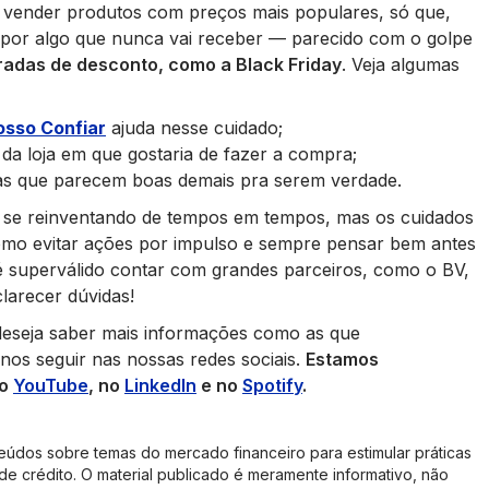
a vender produtos com preços mais populares, só que,
 por algo que nunca vai receber — parecido com o golpe
adas de desconto, como a Black Friday
. Veja algumas
osso Confiar
ajuda nesse cuidado;
e da loja em que gostaria de fazer a compra;
as que parecem boas demais pra serem verdade.
o se reinventando de tempos em tempos, mas os cuidados
omo evitar ações por impulso e sempre pensar bem antes
 superválido contar com grandes parceiros, como o BV,
larecer dúvidas!
deseja saber mais informações como as que
 nos seguir nas nossas redes sociais.
Estamos
no
YouTube
, no
LinkedIn
e no
Spotify
.
eúdos sobre temas do mercado financeiro para estimular práticas
de crédito. O material publicado é meramente informativo, não