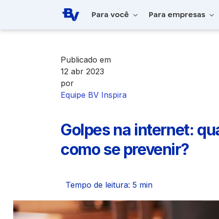
Pular para o Conteúdo principal
Para você
Para empresas
Home
BV Inspira
Golpes na internet: q
Publicado em
12 abr 2023
por
Equipe BV Inspira
Golpes na internet: q
como se prevenir?
Tempo de leitura: 5 min