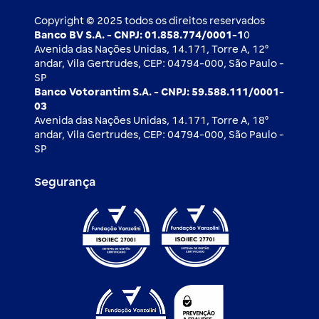
Ouvidoria
Imprensa
Derivativos
Copyright © 2025 todos os direitos reservados
Banco BV S.A. - CNPJ: 01.858.774/0001-1
0
Avenida das Nações Unidas, 14.171, Torre A, 12⁰
andar, Vila Gertrudes, CEP: 04794-000, São Paulo -
SP
Banco Votorantim S.A. - CNPJ: 59.588.111/0001-
03
Avenida das Nações Unidas, 14.171, Torre A, 18⁰
andar, Vila Gertrudes, CEP: 04794-000, São Paulo -
SP
Segurança