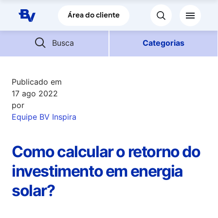
Pular para o Conteúdo principal
Área do cliente
Barra de busca
Descubra mais conteúdos
Busca
Categorias
Empréstimos
Publicado em
17 ago 2022
por
Financiamentos
Equipe BV Inspira
Empresas
Como calcular o retorno do
Futuro
investimento em energia
solar?
Parceiros BV