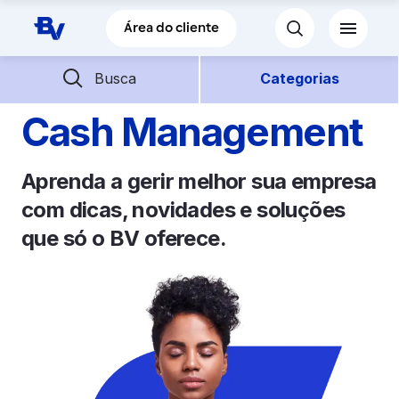
Pular para o Conteúdo principal
Área do cliente
Barra de busca
Descubra mais conteúdos
Busca
Categorias
Cash Management
Empréstimos
Aprenda a gerir melhor sua empresa
Financiamentos
com dicas, novidades e soluções
que só o BV oferece.
Empresas
Futuro
Parceiros BV