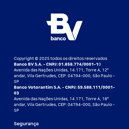
FAQ
Nossos compromissos
BV Luxemburgo
Whatsapp
Esportes
Open finance
Caí em um golpe
Blog BV Inspira
Ofertas públicas
2ª via de boleto
Notícias Econômicas
Câmbio e Comércio exterior
Ouvidoria
Imprensa
Derivativos
Copyright © 2025 todos os direitos reservados
Banco BV S.A. - CNPJ: 01.858.774/0001-1
0
Avenida das Nações Unidas, 14.171, Torre A, 12⁰
andar, Vila Gertrudes, CEP: 04794-000, São Paulo -
SP
Banco Votorantim S.A. - CNPJ: 59.588.111/0001-
03
Avenida das Nações Unidas, 14.171, Torre A, 18⁰
andar, Vila Gertrudes, CEP: 04794-000, São Paulo -
SP
Segurança