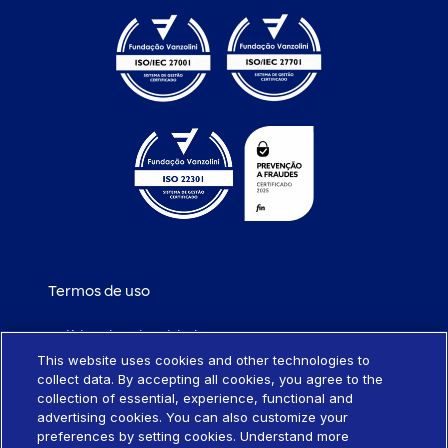
Termos de uso
Política de privacidade
This website uses cookies and other technologies to
collect data. By accepting all cookies, you agree to the
Política de cookies
collection of essential, experience, functional and
advertising cookies. You can also customize your
Portabilidade de empréstimo
preferences by setting cookies. Understand more