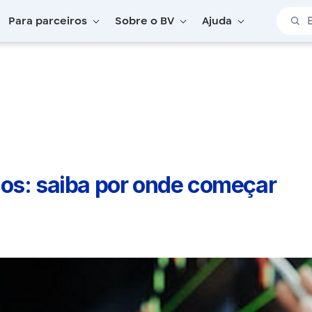
Barra 
Para parceiros
Sobre o BV
Ajuda
cos: saiba por onde começar
os: saiba por onde começar