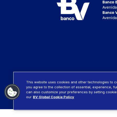
Banco B
Avenida 
Banco V
Avenida 
This website uses cookies and other technologies to col
you agree to the collection of essential, experience, f
Termos de uso
Política de privacidade
Po
can also customize your preferences by setting cookie
our
BV Global Cookie Policy