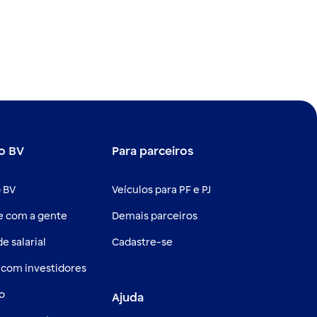
egar.
o BV
Para parceiros
 BV
Veículos para PF e PJ
e com a gente
Demais parceiros
e salarial
Cadastre-se
 com investidores
o
Ajuda