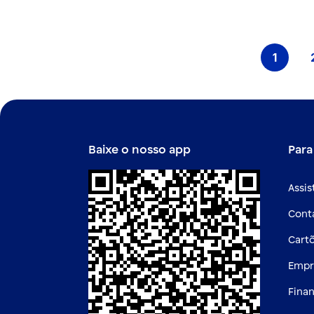
1
Págin
Baixe o nosso app
Para
Assis
Cont
Cart
Empr
Fina