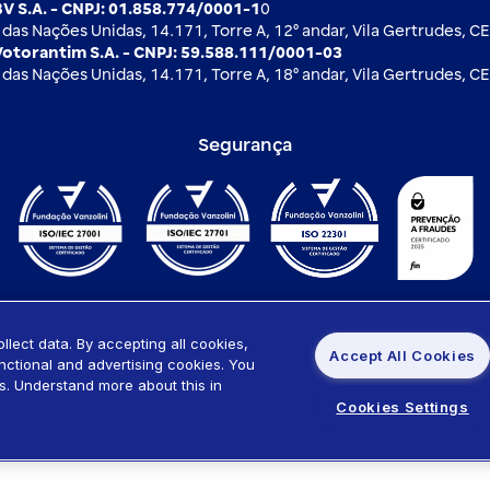
V S.A. - CNPJ: 01.858.774/0001-1
0
das Nações Unidas, 14.171, Torre A, 12⁰ andar, Vila Gertrudes, C
otorantim S.A. - CNPJ: 59.588.111/0001-03
das Nações Unidas, 14.171, Torre A, 18⁰ andar, Vila Gertrudes, C
Segurança
lect data. By accepting all cookies,
Accept All Cookies
unctional and advertising cookies. You
lítica de cookies
Portabilidade de empréstimo
Sistema 
s. Understand more about this in
Cookies Settings