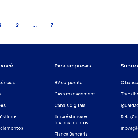
2
3
...
7
a
Página
Página
Páginas intermediárias Usar ABA para nav
Página
 você
Para empresas
Sobre 
tências
BV corporate
O banco
a
Cash management
Trabalh
ões
Canais digitais
Igualdad
Empréstimos e
éstimos
Relação
financiamentos
nciamentos
Inovaçã
Fiança Bancária