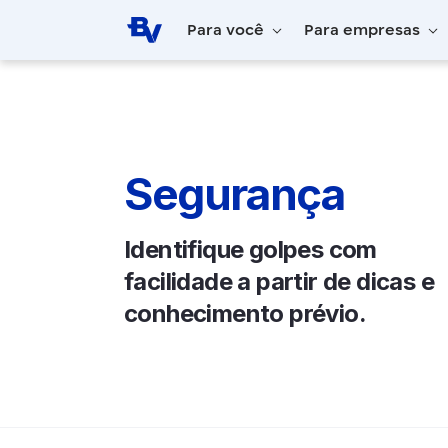
Pular para o Conteúdo principal
Para você
Para empresas
Home
BV Inspira
Segurança
Segurança
Identifique golpes com
facilidade a partir de dicas e
conhecimento prévio.