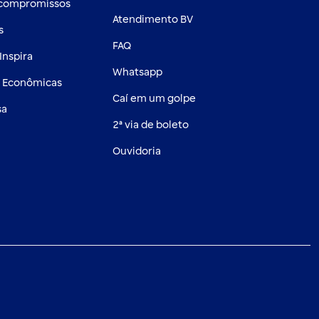
 compromissos
Atendimento BV
s
FAQ
Inspira
Whatsapp
s Econômicas
Caí em um golpe
sa
2ª via de boleto
Ouvidoria