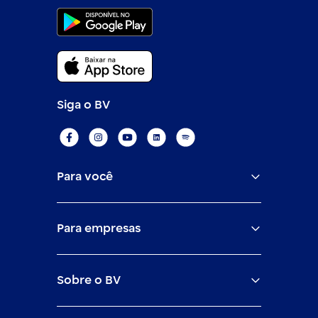
Siga o BV
Para você
Assistências
Para empresas
Conta
BV corporate
Cartões
Sobre o BV
Cash management
Empréstimos
O banco BV
Canais digitais
Financiamentos