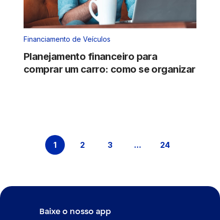
Financiamento de Veículos
Planejamento financeiro para
comprar um carro: como se organizar
1
2
3
...
24
Página
Página
Página
Páginas intermediári
Página
Baixe o nosso app