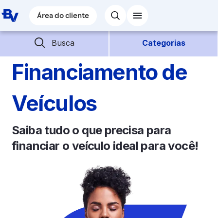
Pular para o Conteúdo principal
Área do cliente
Área do cliente
Barra de busca
Descubra mais conteúdos
Busca
Categorias
Financiamento de
Empréstimos
Veículos
Financiamentos
Saiba tudo o que precisa para
Empresas
financiar o veículo ideal para você!
Futuro
Parceiros BV