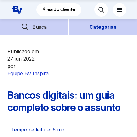
Pular para o Conteúdo principal
Área do cliente
Barra de busca
Descubra mais conteúdos
Busca
Categorias
Empréstimos
Publicado em
27 jun 2022
por
Financiamentos
Equipe BV Inspira
Empresas
Bancos digitais: um guia
Futuro
completo sobre o assunto
Parceiros BV
Tempo de leitura: 5 min