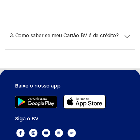
Após a aprovação do Cartão BV, ele chegará no
endereço informado em até 15 dias, mas a gente
vai te avisando sempre que tiver um novo status da
3.
Como saber se meu Cartão BV é de crédito?
entrega e você também poderá acompanhar direto
no
app BV
.
No momento de aprovação do seu Cartão BV, a
gente te informa se ele é crédito ou débito, mas
você também pode visualizar no
app BV
, é fácil e
rápido.
Baixe o nosso app
Siga o BV