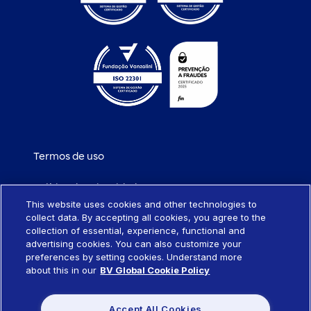
Termos de uso
Política de privacidade
This website uses cookies and other technologies to
collect data. By accepting all cookies, you agree to the
Política de cookies
collection of essential, experience, functional and
advertising cookies. You can also customize your
Portabilidade de empréstimo
preferences by setting cookies. Understand more
about this in our
BV Global Cookie Policy
Sistema SCR
Accept All Cookies