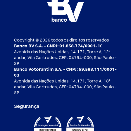
Open finance
Caí em um golpe
Blog BV Inspira
Ofertas públicas
2ª via de boleto
Notícias Econômicas
Câmbio e Comércio exterior
Ouvidoria
Imprensa
Derivativos
Copyright © 2026 todos os direitos reservados
Banco BV S.A. - CNPJ: 01.858.774/0001-1
0
Avenida das Nações Unidas, 14.171, Torre A, 12⁰
andar, Vila Gertrudes, CEP: 04794-000, São Paulo -
SP
Banco Votorantim S.A. - CNPJ: 59.588.111/0001-
03
Avenida das Nações Unidas, 14.171, Torre A, 18⁰
andar, Vila Gertrudes, CEP: 04794-000, São Paulo -
SP
Segurança