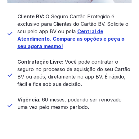
Até R$ 10 mil
Cliente BV:
O Seguro Cartão Protegido é
Cobertura Transações
E
exclusivo para Clientes do Cartão BV. Solicite o
Eletrônicas (Pix e TED)
*
seu pelo app BV ou pela
Central de
*Cobertura exclusiva do BV
p
Atendimento.
Compare as opções e peça o
com proteção para qualquer
b
seu agora mesmo!
banco/conta corrente de
t
mesma titularidade.
Contratação Livre:
Você pode contratar o
A
seguro no processo de aquisição do seu Cartão
Até R$ 2,5 mil
C
BV ou após, diretamente no app BV. É rápido,
Cobertura para Compras Sob
fácil e fica sob sua decisão.
Coação
A
Vigência
: 60 meses, podendo ser renovado
Até R$ 10 mil
uma vez pelo mesmo período.
C
Cobertura para Saques Sob
Soação
A