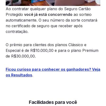
C
Ao contratar qualquer plano do Seguro Cartão
Caso o cliente encontre
m
Protegido
você já está concorrendo
ao sorteio
preço melhor até 15 dias
c
automaticamente. O seu número da sorte constará
depois da compra, a
P
no certificado de seguro que receber após
cobertura Melhor Preço
(
contratação.
reembolsa a diferença (válido
a
para eletro e eletrônicos
adquiridos com o Cartão BV)
-
O prêmio para clientes dos planos Clássico e
Especial é de R$10.000,00 e para o plano Premium
-
de R$30.000,00.
Ficou curioso para conhecer os ganhadores? Veja
os Resultados
.
Facilidades para você