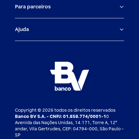
Para parceiros
Trabalhe com a gente
Empréstimos e financiamentos
Investimentos
Veículos para PF e PJ
Igualdade salarial
Fiança Bancária
Seguros
Ajuda
Demais parceiros
Relação com investidores
Mercado de Capitais
Atendimento BV
Cadastre-se
Inovação
Investimentos
FAQ
Nossos compromissos
BV Luxemburgo
Whatsapp
Esportes
Open finance
Caí em um golpe
Blog BV Inspira
Ofertas públicas
2ª via de boleto
Notícias Econômicas
Câmbio e Comércio exterior
Ouvidoria
Imprensa
Derivativos
Copyright © 2026 todos os direitos reservados
Banco BV S.A. - CNPJ: 01.858.774/0001-1
0
Avenida das Nações Unidas, 14.171, Torre A, 12⁰
andar, Vila Gertrudes, CEP: 04794-000, São Paulo -
SP