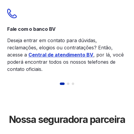
Fale com o banco BV
Co
Deseja entrar em contato para dúvidas,
Abr
reclamações, elogios ou contratações? Então,
ofi
acesse a
Central de atendimento BV
, por lá, você
Ac
poderá encontrar todos os nossos telefones de
contato oficiais.
Nossa seguradora parceira