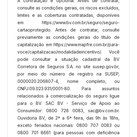
A contratação é opcional. Antes de contratar,
consulte as condições gerais, os riscos excluídos,
limites e as coberturas contratadas, disponíveis
em https://www.bv.com.br/seguro/seguro-
cartaoprotegido. Antes de contratar, consulte
previamente as condições gerais do título de
capitalização em https://www.mapfre.com.br/para-
voce/capitalizacao/modalidadeincentivo/. Você
pode consultar a situação cadastral da BV
Corretora de Seguros S.A. no site susep.gov.br,
por meio do número de registro na SUSEP,
0000020.206807-4, nome completo, ou
CNPJ:09.023.931/0001-80. Para assuntos
relacionados à comercialização do seguro ligue
para o BV. SAC BV - Serviço de Apoio ao
Consumidor: 0800 728 0083, sac@bv.com.br.
Ouvidoria BV, de 2ª a 6ª feira, das 9h às 18hs,
exceto feriados nacionais: 0800 707 0083 ou
0800 701 8661 (para pessoas com deficiência