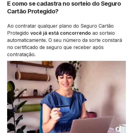
Até R$ 1 mil
E como se cadastra no sorteio do Seguro
C
Cartão Protegido?
Cobertura Compra Protegida
p
para substituição de bem
c
Ao contratar qualquer plano do Seguro Cartão
comprado com o Cartão BV,
c
Protegido
você já está concorrendo
ao sorteio
em caso de quebra acidental,
f
automaticamente. O seu número da sorte constará
danos físicos ao bem e roubo
q
no certificado de seguro que receber após
ou furto qualificado até 60
contratação.
dias após a compra.
A
Até R$ 1 mil
C
Cobertura Bolsa Protegida,
c
em caso de roubo ou furto
q
qualificado da sua bolsa,
r
restituição dos valores para
i
itens como carteira, celular e
ó
óculos
A
-