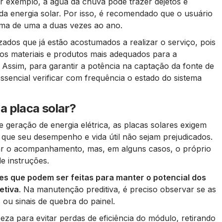
 exemplo, a água da chuva pode trazer dejetos e
 da energia solar. Por isso, é recomendado que o usuário
tema de uma a duas vezes ao ano.
zados que já estão acostumados a realizar o serviço, pois
s materiais e produtos mais adequados para a
Assim, para garantir a potência na captação da fonte de
essencial verificar com frequência o estado do sistema
a placa solar?
geração de energia elétrica, as placas solares exigem
que seu desempenho e vida útil não sejam prejudicados.
ar o acompanhamento, mas, em alguns casos, o próprio
e instruções.
es que podem ser feitas para manter o potencial dos
retiva
. Na manutenção preditiva, é preciso observar se as
ou sinais de quebra do painel.
peza para evitar perdas de eficiência do módulo, retirando