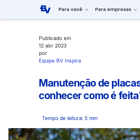
Pular para o Conteúdo principal
Para você
Para empresas
Home
BV Inspira
Manutenção de placas
Publicado em
12 abr 2023
por
Equipe BV Inspira
Manutenção de placas 
conhecer como é feita
Tempo de leitura: 5 min