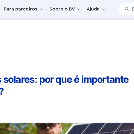
Barra 
Para parceiros
Sobre o BV
Ajuda
 solares: por que é importante conhecer como é feita?
solares: por que é importante
?