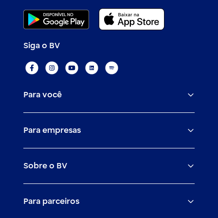
Siga o BV
Para você
Assistências
Para empresas
Conta
BV corporate
Cartões
Sobre o BV
Cash management
Empréstimos
O banco BV
Canais digitais
Financiamentos
Para parceiros
Trabalhe com a gente
Empréstimos e financiamentos
Investimentos