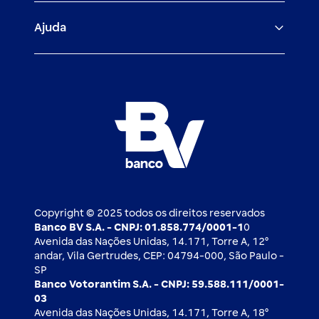
Veículos para PF e PJ
Igualdade salarial
Fiança Bancária
Seguros
Ajuda
Demais parceiros
Relação com investidores
Mercado de Capitais
Atendimento BV
Cadastre-se
Inovação
Investimentos
FAQ
Nossos compromissos
BV Luxemburgo
Whatsapp
Esportes
Open finance
Caí em um golpe
Blog BV Inspira
Ofertas públicas
2ª via de boleto
Notícias Econômicas
Câmbio e Comércio exterior
Ouvidoria
Imprensa
Derivativos
Copyright © 2025 todos os direitos reservados
Banco BV S.A. - CNPJ: 01.858.774/0001-1
0
Avenida das Nações Unidas, 14.171, Torre A, 12⁰
andar, Vila Gertrudes, CEP: 04794-000, São Paulo -
SP
Banco Votorantim S.A. - CNPJ: 59.588.111/0001-
03
Avenida das Nações Unidas, 14.171, Torre A, 18⁰