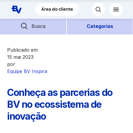
Pular para o Conteúdo principal
Área do cliente
Barra de busca
Descubra mais conteúdos
Busca
Categorias
Empréstimos
Publicado em
15 mai 2023
por
Financiamentos
Equipe BV Inspira
Empresas
Conheça as parcerias do
Futuro
BV no ecossistema de
inovação
Parceiros BV