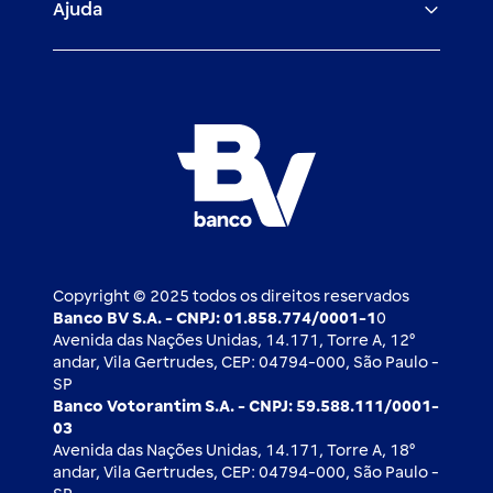
Ajuda
Demais parceiros
Relação com investidores
Mercado de Capitais
Atendimento BV
Cadastre-se
Inovação
Investimentos
FAQ
Nossos compromissos
BV Luxemburgo
Whatsapp
Esportes
Open finance
Caí em um golpe
Blog BV Inspira
Ofertas públicas
2ª via de boleto
Notícias Econômicas
Câmbio e Comércio exterior
Ouvidoria
Imprensa
Derivativos
Copyright © 2025 todos os direitos reservados
Banco BV S.A. - CNPJ: 01.858.774/0001-1
0
Avenida das Nações Unidas, 14.171, Torre A, 12⁰
andar, Vila Gertrudes, CEP: 04794-000, São Paulo -
SP
Banco Votorantim S.A. - CNPJ: 59.588.111/0001-
03
Avenida das Nações Unidas, 14.171, Torre A, 18⁰
andar, Vila Gertrudes, CEP: 04794-000, São Paulo -