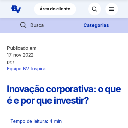
Pular para o Conteúdo principal
Área do cliente
Barra de busca
Descubra mais conteúdos
Busca
Categorias
Empréstimos
Publicado em
17 nov 2022
por
Financiamentos
Equipe BV Inspira
Empresas
Inovação corporativa: o que
Futuro
é e por que investir?
Parceiros BV
Tempo de leitura: 4 min