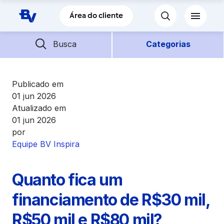
Pular para o Conteúdo principal
Área do cliente
Barra de busca
Descubra mais conteúdos
Busca
Categorias
Empréstimos
Publicado em
01 jun 2026
Atualizado em
Financiamentos
01 jun 2026
por
Empresas
Equipe BV Inspira
Futuro
Quanto fica um
financiamento de R$30 mil,
Parceiros BV
R$50 mil e R$80 mil?