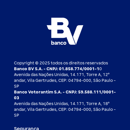
Atendimento BV
Cadastre-se
Inovação
Investimentos
FAQ
Nossos compromissos
BV Luxemburgo
Whatsapp
Esportes
Open finance
Caí em um golpe
Blog BV Inspira
Ofertas públicas
2ª via de boleto
Notícias Econômicas
Câmbio e Comércio exterior
Ouvidoria
Imprensa
Derivativos
Copyright © 2025 todos os direitos reservados
Banco BV S.A. - CNPJ: 01.858.774/0001-1
0
Avenida das Nações Unidas, 14.171, Torre A, 12⁰
andar, Vila Gertrudes, CEP: 04794-000, São Paulo -
SP
Banco Votorantim S.A. - CNPJ: 59.588.111/0001-
03
Avenida das Nações Unidas, 14.171, Torre A, 18⁰
andar, Vila Gertrudes, CEP: 04794-000, São Paulo -
SP
Segurança