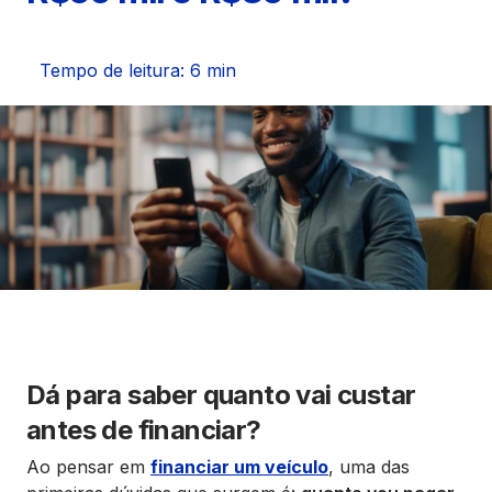
Seguros
Vida Financeira
Tempo de leitura: 6 min
Canais Digitais
Dá para saber quanto vai custar
antes de financiar?
Ao pensar em
financiar um veículo
, uma das