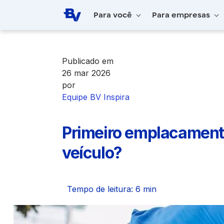
Pular para o Conteúdo principal
Para você
Para empresas
Home
BV Inspira
Primeiro emplacament
Publicado em
26 mar 2026
por
Equipe BV Inspira
Primeiro emplacament
veículo?
Tempo de leitura: 6 min