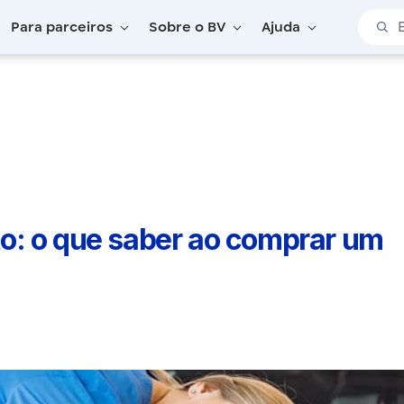
Barra 
Para parceiros
Sobre o BV
Ajuda
o: o que saber ao comprar um veículo?
o: o que saber ao comprar um