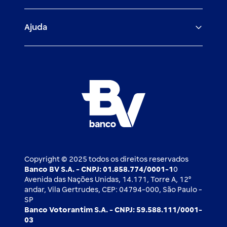
Veículos para PF e PJ
Igualdade salarial
Fiança Bancária
Seguros
Ajuda
Demais parceiros
Relação com investidores
Mercado de Capitais
Atendimento BV
Cadastre-se
Inovação
Investimentos
FAQ
Nossos compromissos
BV Luxemburgo
Whatsapp
Esportes
Open finance
Caí em um golpe
Blog BV Inspira
Ofertas públicas
2ª via de boleto
Notícias Econômicas
Câmbio e Comércio exterior
Ouvidoria
Imprensa
Derivativos
Copyright © 2025 todos os direitos reservados
Banco BV S.A. - CNPJ: 01.858.774/0001-1
0
Avenida das Nações Unidas, 14.171, Torre A, 12⁰
andar, Vila Gertrudes, CEP: 04794-000, São Paulo -
SP
Banco Votorantim S.A. - CNPJ: 59.588.111/0001-
03