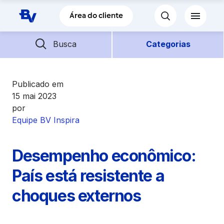
Pular para o Conteúdo principal
Área do cliente
Barra de busca
Descubra mais conteúdos
Busca
Categorias
Empréstimos
Publicado em
15 mai 2023
por
Financiamentos
Equipe BV Inspira
Empresas
Desempenho econômico:
Futuro
País está resistente a
choques externos
Parceiros BV