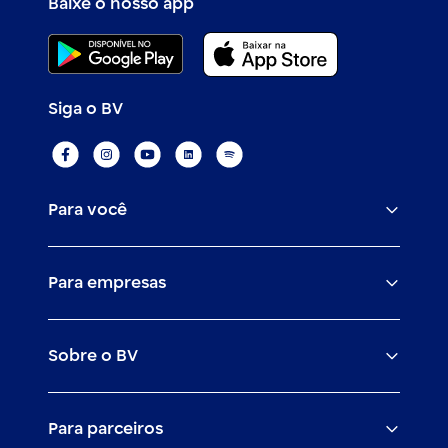
Baixe o nosso app
Siga o BV
Para você
Assistências
Para empresas
Conta
BV corporate
Cartões
Sobre o BV
Cash management
Empréstimos
O banco BV
Canais digitais
Financiamentos
Para parceiros
Trabalhe com a gente
Empréstimos e financiamentos
Investimentos