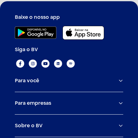
Baixe o nosso app
Siga o BV
Para você
Assistências
Para empresas
Conta
BV corporate
Cartões
Sobre o BV
Cash management
Empréstimos