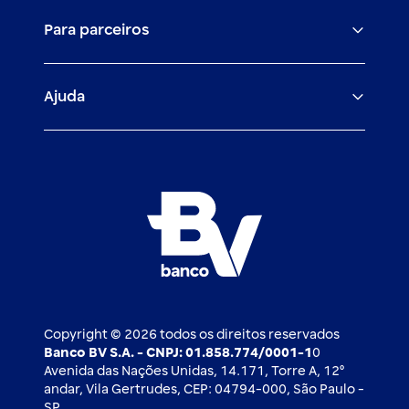
O banco BV
Canais digitais
Financiamentos
Para parceiros
Trabalhe com a gente
Empréstimos e financiamentos
Investimentos
Veículos para PF e PJ
Igualdade salarial
Fiança Bancária
Seguros
Ajuda
Demais parceiros
Relação com investidores
Mercado de Capitais
Atendimento BV
Cadastre-se
Inovação
Investimentos
FAQ
Nossos compromissos
BV Luxemburgo
Whatsapp
Esportes
Open finance
Caí em um golpe
Blog BV Inspira
Ofertas públicas
2ª via de boleto
Notícias Econômicas
Câmbio e Comércio exterior
Ouvidoria
Imprensa
Derivativos
Copyright © 2026 todos os direitos reservados
Banco BV S.A. - CNPJ: 01.858.774/0001-1
0
Avenida das Nações Unidas, 14.171, Torre A, 12⁰
andar, Vila Gertrudes, CEP: 04794-000, São Paulo -
SP