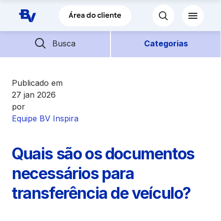
Pular para o Conteúdo principal
Área do cliente
Barra de busca
Descubra mais conteúdos
Busca
Categorias
Empréstimos
Publicado em
27 jan 2026
por
Financiamentos
Equipe BV Inspira
Empresas
Quais são os documentos
Futuro
necessários para
transferência de veículo?
Parceiros BV