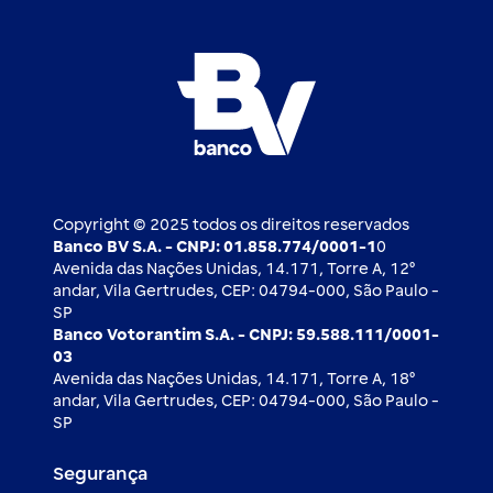
FAQ
Nossos compromissos
BV Luxemburgo
Whatsapp
Esportes
Open finance
Caí em um golpe
Blog BV Inspira
Ofertas públicas
2ª via de boleto
Notícias Econômicas
Câmbio e Comércio exterior
Ouvidoria
Imprensa
Derivativos
Copyright © 2025 todos os direitos reservados
Banco BV S.A. - CNPJ: 01.858.774/0001-1
0
Avenida das Nações Unidas, 14.171, Torre A, 12⁰
andar, Vila Gertrudes, CEP: 04794-000, São Paulo -
SP
Banco Votorantim S.A. - CNPJ: 59.588.111/0001-
03
Avenida das Nações Unidas, 14.171, Torre A, 18⁰
andar, Vila Gertrudes, CEP: 04794-000, São Paulo -
SP
Segurança