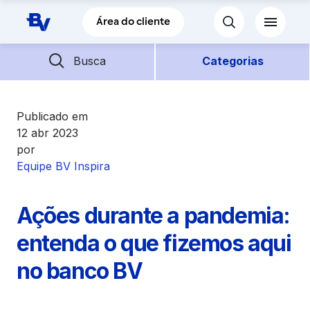
Pular para o Conteúdo principal
Área do cliente
Barra de busca
Descubra mais conteúdos
Busca
Categorias
Empréstimos
Publicado em
12 abr 2023
por
Financiamentos
Equipe BV Inspira
Empresas
Ações durante a pandemia:
Futuro
entenda o que fizemos aqui
no banco BV
Parceiros BV