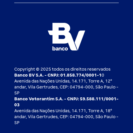
Atendimento BV
Cadastre-se
Inovação
Investimentos
FAQ
Nossos compromissos
BV Luxemburgo
Whatsapp
Esportes
Open finance
Caí em um golpe
Blog BV Inspira
Ofertas públicas
2ª via de boleto
Notícias Econômicas
Câmbio e Comércio exterior
Ouvidoria
Imprensa
Derivativos
Copyright © 2025 todos os direitos reservados
Banco BV S.A. - CNPJ: 01.858.774/0001-1
0
Avenida das Nações Unidas, 14.171, Torre A, 12⁰
andar, Vila Gertrudes, CEP: 04794-000, São Paulo -
SP
Banco Votorantim S.A. - CNPJ: 59.588.111/0001-
03
Avenida das Nações Unidas, 14.171, Torre A, 18⁰
andar, Vila Gertrudes, CEP: 04794-000, São Paulo -
SP