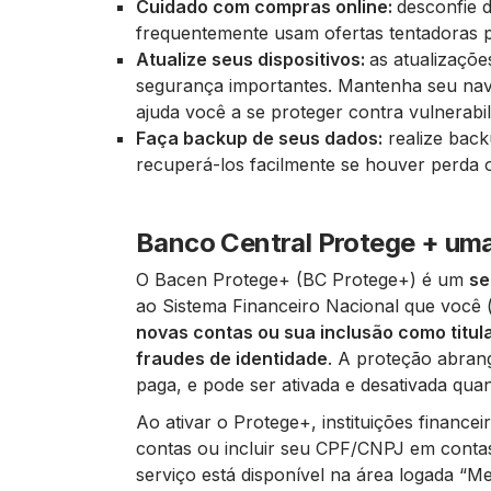
Cuidado com compras online:
desconfie 
frequentemente usam ofertas tentadoras pa
Atualize seus dispositivos:
as atualizaçõ
segurança importantes. Mantenha seu nave
ajuda você a se proteger contra vulnerabil
Faça backup de seus dados:
realize back
recuperá-los facilmente se houver perda
Banco Central Protege + uma
O Bacen Protege+ (BC Protege+) é um
se
ao Sistema Financeiro Nacional que você (
novas contas ou sua inclusão como titul
fraudes de identidade
. A proteção abran
paga, e pode ser ativada e desativada qua
Ao ativar o Protege+, instituições finance
contas ou incluir seu CPF/CNPJ em contas 
serviço está disponível na área logada “M