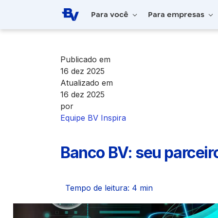
Pular para o Conteúdo principal
Para você
Para empresas
Home
BV Inspira
​​​Banco BV: seu parceiro n
Publicado em
16 dez 2025
Atualizado em
16 dez 2025
por
Equipe BV Inspira
​​​Banco BV: seu parceiro n
Tempo de leitura: 4 min