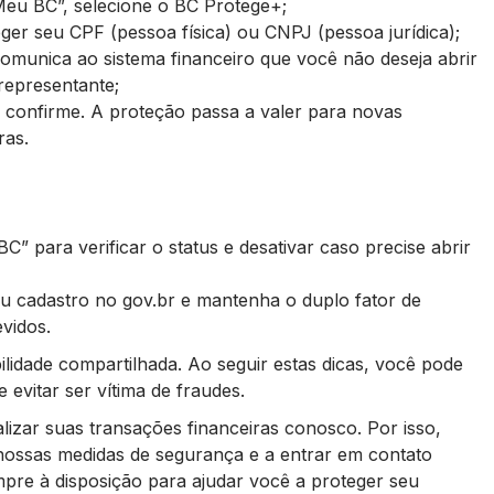
eu BC”, selecione o BC Protege+;
eger seu CPF (pessoa física) ou CNPJ (pessoa jurídica);
omunica ao sistema financeiro que você não deseja abrir
representante;
 confirme. A proteção passa a valer para novas
iras.
C” para verificar o status e desativar caso precise abrir
eu cadastro no gov.br e mantenha o duplo fator de
evidos.
idade compartilhada. Ao seguir estas dicas, você pode
 evitar ser vítima de fraudes.
izar suas transações financeiras conosco. Por isso,
ossas medidas de segurança e a entrar em contato
re à disposição para ajudar você a proteger seu