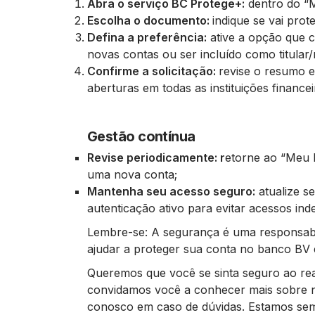
Abra o serviço BC Protege+:
dentro do “M
Escolha o documento:
indique se vai prot
Defina a preferência:
ative a opção que c
novas contas ou ser incluído como titular/
Confirme a solicitação:
revise o resumo e
aberturas em todas as instituições finance
Gestão contínua
Revise periodicamente: r
etorne ao “Meu B
uma nova conta;
Mantenha seu acesso seguro:
atualize s
autenticação ativo para evitar acessos ind
Lembre-se: A segurança é uma responsabil
ajudar a proteger sua conta no banco BV e
Queremos que você se sinta seguro ao real
convidamos você a conhecer mais sobre n
conosco em caso de dúvidas. Estamos semp