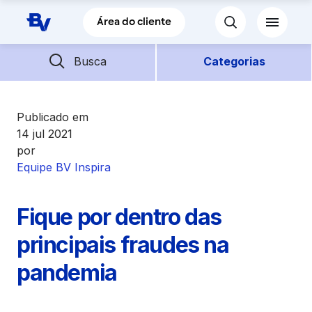
Pular para o Conteúdo principal
Área do cliente
Barra de busca
Descubra mais conteúdos
Busca
Categorias
Empréstimos
Publicado em
14 jul 2021
por
Financiamentos
Equipe BV Inspira
Empresas
Fique por dentro das
Futuro
principais fraudes na
pandemia
Parceiros BV