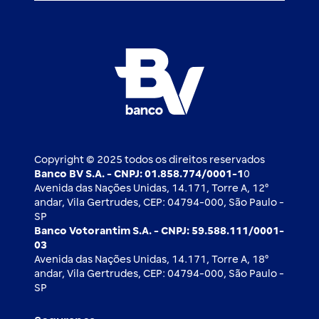
Atendimento BV
Cadastre-se
Inovação
Investimentos
FAQ
Nossos compromissos
BV Luxemburgo
Whatsapp
Esportes
Open finance
Caí em um golpe
Blog BV Inspira
Ofertas públicas
2ª via de boleto
Notícias Econômicas
Câmbio e Comércio exterior
Ouvidoria
Imprensa
Derivativos
Copyright © 2025 todos os direitos reservados
Banco BV S.A. - CNPJ: 01.858.774/0001-1
0
Avenida das Nações Unidas, 14.171, Torre A, 12⁰
andar, Vila Gertrudes, CEP: 04794-000, São Paulo -
SP
Banco Votorantim S.A. - CNPJ: 59.588.111/0001-
03
Avenida das Nações Unidas, 14.171, Torre A, 18⁰
andar, Vila Gertrudes, CEP: 04794-000, São Paulo -
SP